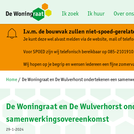
Naar de homepage
Ik zoek
Ik huur
Over ons
I.v.m. de bouwvak zullen niet-spoed-gerela
Je kunt deze wel alvast melden via de website, mail of telefo
Naar hoofdinhoud
Naar hoofdnavigatiemenu
Naar zoeken
Voor SPOED zijn wij telefonisch bereikbaar op 085-2101910
Wij hopen op je begrip en wensen iedereen een fijne zomerv
Home
De Woningraat en De Wulverhorst ondertekenen een samenw
De Woningraat en De Wulverhorst on
samenwerkingsovereenkomst
29-1-2024