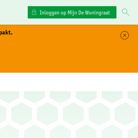
Inloggen op Mijn De Woningraat
pakt.
Sl