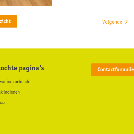
rzicht
Volgende
ochte pagina's
Contactformulie
s woningzoekende
ek indienen
raat