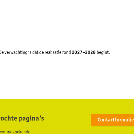
e verwachting is dat de realisatie rond
2027–2028
begint.
ochte pagina's
Contactformulie
s woningzoekende