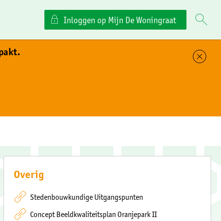
Inloggen op Mijn De Woningraat
pakt.
Sl
Overig
Stedenbouwkundige Uitgangspunten
Concept Beeldkwaliteitsplan Oranjepark II