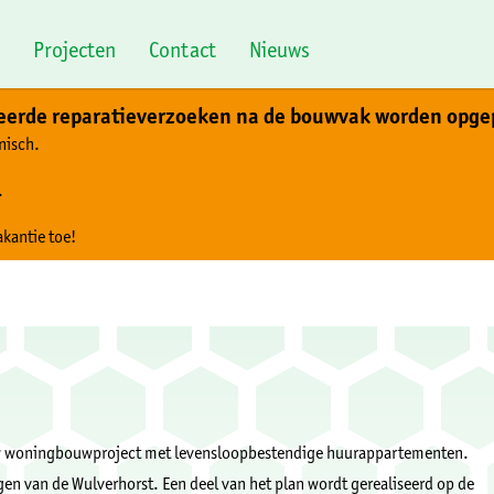
Projecten
Contact
Nieuws
teerde reparatieverzoeken na de bouwvak worden opge
nisch.
.
akantie toe!
euw woningbouwproject met levensloopbestendige huurappartementen.
gen van de Wulverhorst. Een deel van het plan wordt gerealiseerd op de