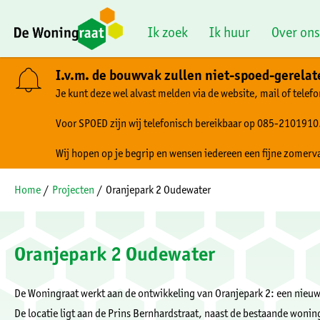
Naar de homepage
Ik zoek
Ik huur
Over ons
I.v.m. de bouwvak zullen niet-spoed-gerela
Je kunt deze wel alvast melden via de website, mail of telefo
Naar hoofdinhoud
Naar hoofdnavigatiemenu
Naar zoeken
Voor SPOED zijn wij telefonisch bereikbaar op 085-2101910
Wij hopen op je begrip en wensen iedereen een fijne zomerv
Home
Projecten
Oranjepark 2 Oudewater
Oranjepark 2 Oudewater
De Woningraat werkt aan de ontwikkeling van Oranjepark 2: een ni
De locatie ligt aan de Prins Bernhardstraat, naast de bestaande wonin