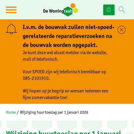
Naar de homepage
Ga naar Hoofd
I.v.m. de bouwvak zullen niet-spoed-
Sl
gerelateerde reparatieverzoeken na
de bouwvak worden opgepakt.
Naar hoofdinhoud
Naar hoofdnavigatiemenu
Naar zoeken
Je kunt deze wel alvast melden via de website,
mail of telefonisch.
Voor SPOED zijn wij telefonisch bereikbaar op
085-2101910.
Wij hopen op je begrip en wensen iedereen een
fijne zomervakantie toe!
Home
Wijziging huurtoeslag per 1 januari 2026
Wijziging huurtoeslag per 1 januari