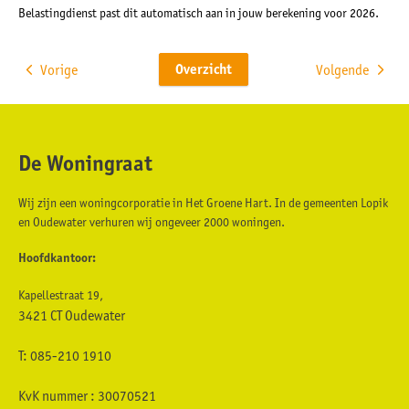
Belastingdienst past dit automatisch aan in jouw berekening voor 2026.
Overzicht
Vorige
Volgende
De Woningraat
Contactinformatie
Wij zijn een woningcorporatie in Het Groene Hart. In de gemeenten Lopik
en Oudewater verhuren wij ongeveer 2000 woningen.
Hoofdkantoor:
Kapellestraat 19,
3421 CT Oudewater
T: 085-210 1910
KvK nummer : 30070521