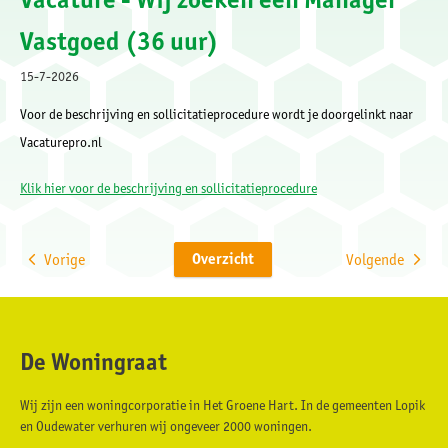
Vastgoed (36 uur)
15-7-2026
Voor de beschrijving en sollicitatieprocedure wordt je doorgelinkt naar
Vacaturepro.nl
Klik hier voor de beschrijving en sollicitatieprocedure
Overzicht
Vorige
Volgende
De Woningraat
Contactinformatie
Wij zijn een woningcorporatie in Het Groene Hart. In de gemeenten Lopik
en Oudewater verhuren wij ongeveer 2000 woningen.