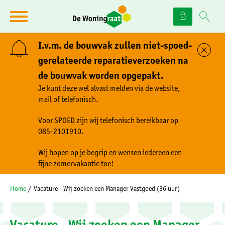
Naar de homepage
Ga naar Hoofd
I.v.m. de bouwvak zullen niet-spoed-
Sl
gerelateerde reparatieverzoeken na
de bouwvak worden opgepakt.
Naar hoofdinhoud
Naar hoofdnavigatiemenu
Naar zoeken
Je kunt deze wel alvast melden via de website,
mail of telefonisch.
Voor SPOED zijn wij telefonisch bereikbaar op
085-2101910.
Wij hopen op je begrip en wensen iedereen een
fijne zomervakantie toe!
Home
Vacature - Wij zoeken een Manager Vastgoed (36 uur)
Vacature - Wij zoeken een Manager