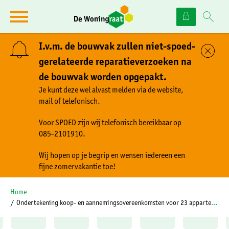
Naar de homepage
Ga naar Hoofd
I.v.m. de bouwvak zullen niet-spoed-
Sl
gerelateerde reparatieverzoeken na
de bouwvak worden opgepakt.
Naar hoofdinhoud
Naar hoofdnavigatiemenu
Naar zoeken
Je kunt deze wel alvast melden via de website,
mail of telefonisch.
Voor SPOED zijn wij telefonisch bereikbaar op
085-2101910.
Wij hopen op je begrip en wensen iedereen een
fijne zomervakantie toe!
Home
Ondertekening koop- en aannemingsovereenkomsten voor 23 appartementen in Lopik Oost 1