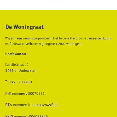
De Woningraat
Contactinformatie
Wij zijn een woningcorporatie in Het Groene Hart. In de gemeenten Lopik
en Oudewater verhuren wij ongeveer 2000 woningen.
Hoofdkantoor:
Kapellestraat 19,
3421 CT Oudewater
T: 085-210 1910
KvK nummer : 30070521
BTW nummer: NL006032849B01
RSIN nummer: 006032849