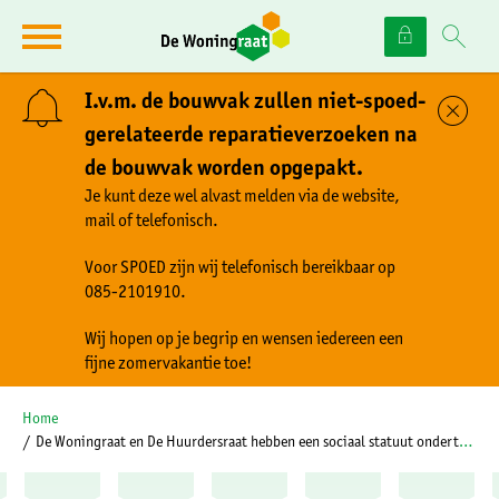
Naar de homepage
Ga naar Hoofd
I.v.m. de bouwvak zullen niet-spoed-
Sl
gerelateerde reparatieverzoeken na
de bouwvak worden opgepakt.
Naar hoofdinhoud
Naar hoofdnavigatiemenu
Naar zoeken
Je kunt deze wel alvast melden via de website,
mail of telefonisch.
Voor SPOED zijn wij telefonisch bereikbaar op
085-2101910.
Wij hopen op je begrip en wensen iedereen een
fijne zomervakantie toe!
Home
De Woningraat en De Huurdersraat hebben een sociaal statuut ondertekend