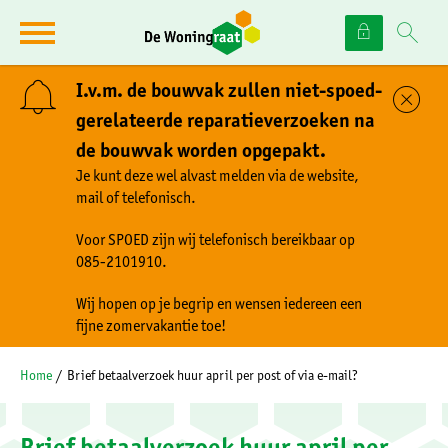
Naar de homepage
Ga naar Hoofd
I.v.m. de bouwvak zullen niet-spoed-
Sl
gerelateerde reparatieverzoeken na
de bouwvak worden opgepakt.
Naar hoofdinhoud
Naar hoofdnavigatiemenu
Naar zoeken
Je kunt deze wel alvast melden via de website,
mail of telefonisch.
Voor SPOED zijn wij telefonisch bereikbaar op
085-2101910.
Wij hopen op je begrip en wensen iedereen een
fijne zomervakantie toe!
Home
Brief betaalverzoek huur april per post of via e-mail?
Brief betaalverzoek huur april per