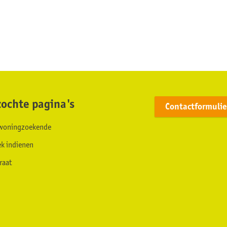
ochte pagina's
Contactformulie
s woningzoekende
ek indienen
raat