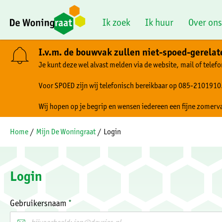
Naar de homepage
Ik zoek
Ik huur
Over ons
I.v.m. de bouwvak zullen niet-spoed-gerela
Je kunt deze wel alvast melden via de website, mail of telefo
Naar hoofdinhoud
Naar hoofdnavigatiemenu
Naar zoeken
Voor SPOED zijn wij telefonisch bereikbaar op 085-2101910
Wij hopen op je begrip en wensen iedereen een fijne zomerv
Home
Mijn De Woningraat
Login
Login
Verplicht veld
Gebruikersnaam
*