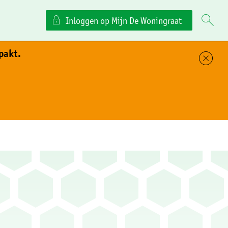
Inloggen op Mijn De Woningraat
pakt.
Sl